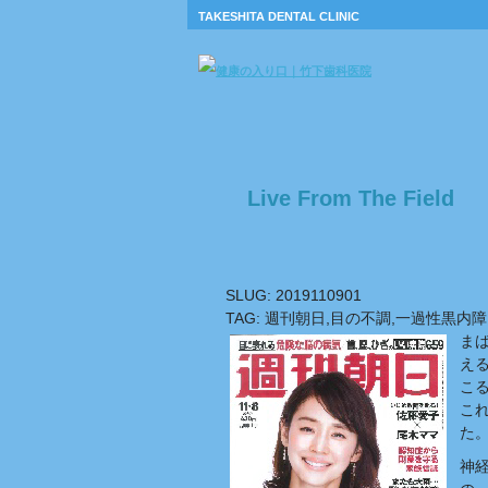
TAKESHITA DENTAL CLINIC
Live From The Field
SLUG: 2019110901
TAG: 週刊朝日,目の不調,一過性黒内
ま
え
こ
これ
た
神