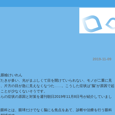
2019-11-09
障,眼瞼けいれん
ばたきが多い、光がまぶしくて目を開けていられない、モノが二重に見
る、片方の目が急に見えなくなつた……。こうした症状は‟脳”が原因で起
ることが少なくないそうです。
らの症状の原因と対策を週刊朝日2019年11月8日号が紹介していまし
。
経眼科とは、眼球だけでなく脳にも焦点をあて、診断や治療を行う眼科