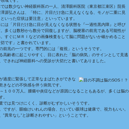
一領域です。
本では数少ない神経眼科医の一人、清澤眼科医院（東京都江束区）院長
清澤源弘さんは、「特に、片目だけ急に見えなくなる、モノが二重に見
るといった症状は要注意」といっています。
事には「片目だけ急に目が見えなくなる状態を『一過性黒内障』と呼び
す。多くは数秒から数分で回復しますが、脳梗塞の前兆である可能性が
い。すぐにＭＲＩなどの画像検査をして脳に問題がないか確かめること
大切です」と書かれています。
の前兆の一つです。専門的には「複視」というそうです。
る高齢者に起こりやすく、目に表れた「脳の病気」のサインとして見逃
、できれば神経眼科への受診が大切だと書いてありました。
が過度に緊張して正常なまばたきができな
乾きなどの不快感を伴う病気です。
万～１００万人。腫瘍や炎症などが原因になることもあるが、多くは脳の
す。
査では見つけにくく、診断がむずかしいそうです。
。ですが、眼瞼けいれんの場合、たいてい眼球は健康で、視力もいい。
、‟異常なし”と診断されやすい」ということです。