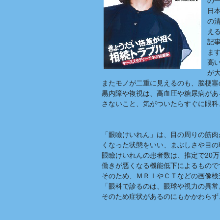
の
日
の
え
記
ま
高
が
またモノが二重に見えるのも、脳梗塞
黒内障や複視は、高血圧や糖尿病があ
さないこと、気がついたらすぐに眼科
「眼瞼けいれん」は、目の周りの筋肉
くなった状態をいい、まぶしさや目の
眼瞼けいれんの患者数は、推定で20
働きが悪くなる機能低下によるもので
そのため、ＭＲＩやＣＴなどの画像検
「眼科で診るのは、眼球や視力の異常
そのため症状があるのにもかかわらず