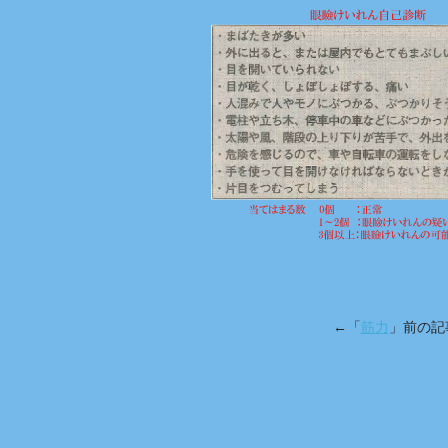
←「
筋力
」前の